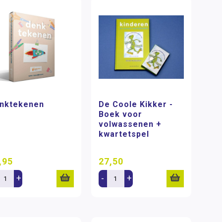
nktekenen
De Coole Kikker -
Boek voor
volwassenen +
kwartetspel
,95
27,50
+
-
+