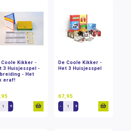
 Coole Kikker -
De Coole Kikker -
t 3 Huisjesspel -
Het 3 Huisjesspel
tbreiding - Het
k eraf!
,95
67,95
+
-
+