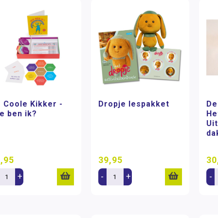
 Coole Kikker -
Dropje lespakket
De
e ben ik?
He
Ui
da
,95
39,95
30
+
-
+
-