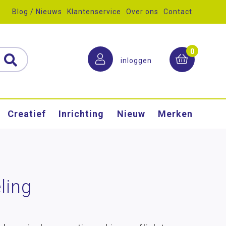
Blog / Nieuws
Klantenservice
Over ons
Contact
0
inloggen
Creatief
Inrichting
Nieuw
Merken
ling