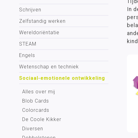
Tijd
In 
Schrijven
pers
Zelfstandig werken
bel
Wereldoriëntatie
and
kind
STEAM
Engels
Wetenschap en techniek
Sociaal-emotionele ontwikkeling
Alles over mij
Blob Cards
Colorcards
De Coole Kikker
Diversen
Dobbelstenen