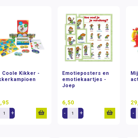
 Coole Kikker -
Emotieposters en
Mi
kkerkampioen
emotiekaartjes -
ac
Joep
,95
6,50
29
+
-
+
-