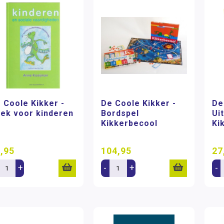
 Coole Kikker -
De Coole Kikker -
De
ek voor kinderen
Bordspel
Ui
Kikkerbecool
Ki
,95
104,95
27
+
-
+
-