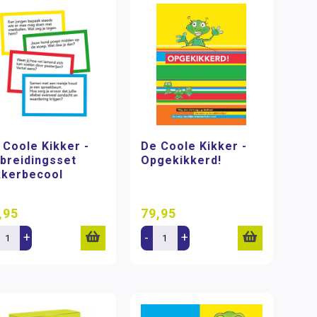
 Coole Kikker -
De Coole Kikker -
tbreidingsset
Opgekikkerd!
kkerbecool
,95
79,95
+
-
+