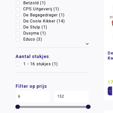
Betzold
(1)
CPS Uitgeverij
(1)
De Bagagedrager
(1)
De Coole Kikker
(14)
De Stulp
(1)
Dusyma
(1)
Educo
(3)
Toon meer
De
Aantal stukjes
Kw
1 - 16 stukjes
(1)
17
Filter op prijs
-