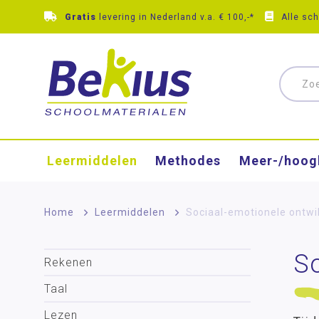
Gratis
levering in Nederland v.a. € 100,-*
Alle sc
Leermiddelen
Methodes
Meer-/hoog
Home
>
Leermiddelen
>
Sociaal-emotionele ontwi
So
Rekenen
Taal
Lezen