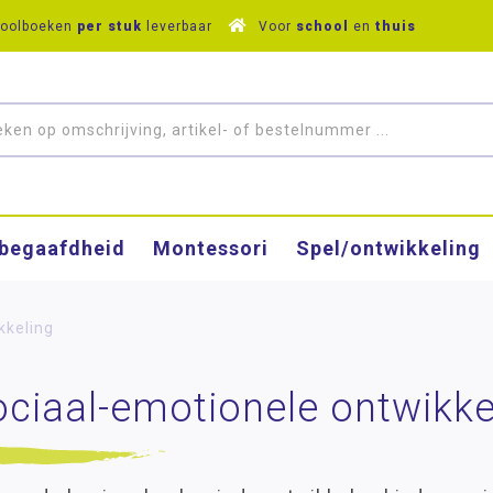
hoolboeken
per stuk
leverbaar
Voor
school
en
thuis
­begaafdheid
Montessori
Spel/ontwikkeling
kkeling
ciaal-emotionele ontwikke