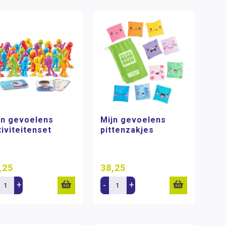
jn gevoelens
Mijn gevoelens
tiviteitenset
pittenzakjes
,25
38,25
+
-
+