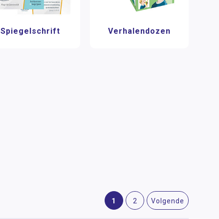
Spiegelschrift
Verhalendozen
1
2
Volgende