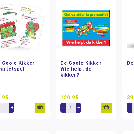
 Coole Kikker -
De Coole Kikker -
De
artetspel
Wie helpt de
kikker?
,95
120,95
39
+
-
+
-