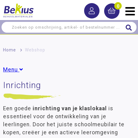
0
Home
>
Webshop
Menu
Inrichting
Speelmeubilair
Kasten
Een goede
inrichting van je klaslokaal
is
Opbergers
essentieel voor de ontwikkeling van je
Tafels
leerlingen. Door het juiste schoolmeubilair te
Stoelen
kopen, creëer je een actieve leeromgeving