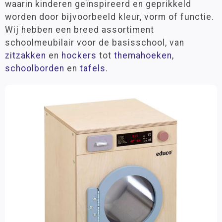
waarin kinderen geïnspireerd en geprikkeld
Banken
worden door bijvoorbeeld kleur, vorm of functie.
Krukken en zitzakken
Wij hebben een breed assortiment
schoolmeubilair voor de basisschool, van
Schoolborden & toebehoren
zitzakken
en
hockers
tot
themahoeken
,
Ruimteverdelers
schoolborden
en
tafels
.
Aankleding en sfeer
Facilitair