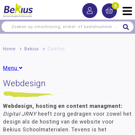
0
Home
>
Bekius
>
Colofon
Menu
Webdesign
Algemene voorwaarden
Privacy
Webdesign, hosting en content managment:
Cookies
Digital JRNY
heeft zorg gedragen voor zowel het
Disclaimer
design als de hosting van de website voor
Toegankelijkheid
Bekius Schoolmaterialen. Tevens is het