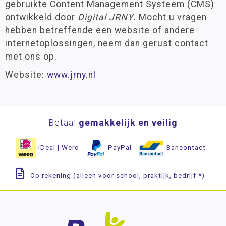
gebruikte Content Management Systeem (CMS)
Sitemap
ontwikkeld door
Digital JRNY
. Mocht u vragen
Colofon
hebben betreffende een website of andere
internetoplossingen, neem dan gerust contact
Cookie-instellingen
met ons op.
Website:
www.jrny.nl
Betaal
gemakkelijk en veilig
iDeal | Wero
PayPal
Bancontact
Op rekening (alleen voor school, praktijk, bedrijf *)