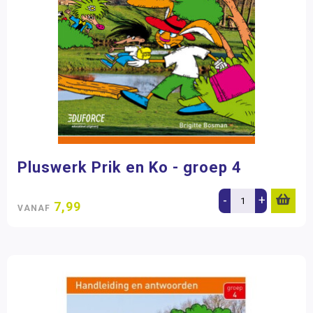
Pluswerk Prik en Ko - groep 4
-
+
7,99
VANAF