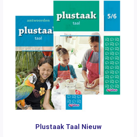
Eduforce
(23)
Talentenlijn
Kinheim
(1)
Schoolsupport
(2)
Topklassers
Vreemde talen
Wereldoriëntatie
Filter op prijs
Mens & Maatschappij
Kunstzinnige oriëntatie
Zorg
Plustaak Taal Nieuw