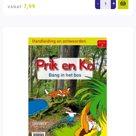
-
+
7,99
VANAF