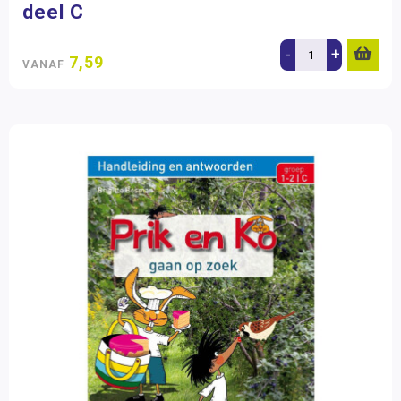
deel C
-
+
7,59
VANAF