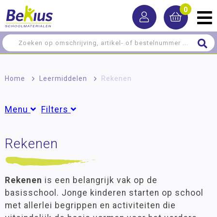
0
Home
>
Leermiddelen
>
Rekenen
Menu
Filters
Rekenen
Rekenen
Groepen
Algemene oefenstof
Peuter
(10)
Groep 1
(153)
Breuken, procenten en verhoudingen
Groep 2
(208)
Rekenen
is een belangrijk vak op de
Geld
Groep 3
(287)
basisschool. Jonge kinderen starten op school
MAB materiaal
Groep 4
(309)
met allerlei begrippen en activiteiten die
Meten, wegen en meetkunde
Groep 5
(305)