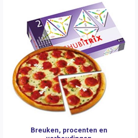
Posters en onderleggers
(11)
Proefpakket
(1)
Puzzels
(6)
Toon meer
Aantal spelers
1 speler
(22)
2 - 4 spelers
(33)
4 - 6 spelers
(9)
6 > spelers
(6)
Speelduur
0 - 15 minuten
(7)
15 - 30 minuten
(6)
Breuken, procenten en
Merk