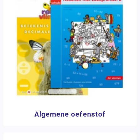
8 jaar
(2)
STEAM
9 jaar
(2)
Engels
10 jaar
(2)
11 jaar
(1)
Wetenschap en techniek
Sociaal-emotionele ontwikkeling
Materiaalkeuze
Posters en onderleggers
Accessoires
(2)
Antwoordenboeken
(89)
Beloningsmateriaal
Bouw- en constructiematerialen
(8)
Mens & Maatschappij
Digitale (les)materialen
(2)
Handleidingen
(8)
Bewegend leren
Hulpmiddelen
(173)
Kunstzinnige vorming
Kopieerboeken
(11)
Mappen
(1)
Zorg
Algemene oefenstof
Naslagwerken
(5)
Opdracht- en oefenkaarten
(7)
Pakketten
(37)
Papier en karton
(1)