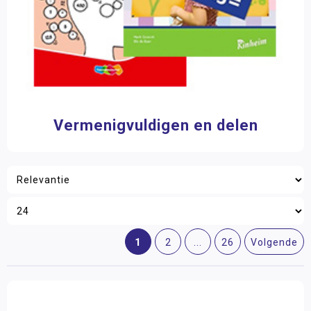
Vermenigvuldigen en delen
1
2
...
26
Volgende