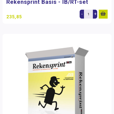
Rekensprint Basis - IB/RT-set
-
+
235,85