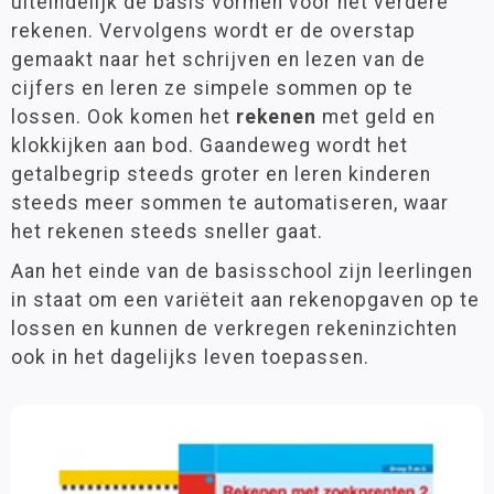
uiteindelijk de basis vormen voor het verdere
Groep 6
(278)
Montessori
rekenen. Vervolgens wordt er de overstap
Groep 7
(250)
gemaakt naar het schrijven en lezen van de
Oefenstof snelle rekenaars
Groep 8
(236)
cijfers en leren ze simpele sommen op te
Rekenhulpmiddelen
VO
(61)
lossen. Ook komen het
rekenen
met geld en
Ruimtelijk Begrip
klokkijken aan bod. Gaandeweg wordt het
Rekenontwikkeling
getalbegrip steeds groter en leren kinderen
Thema
Rekenspelletjes
steeds meer sommen te automatiseren, waar
Cijfers
(5)
Tijd
het rekenen steeds sneller gaat.
Vormen en figuren
(1)
Vermenigvuldigen en delen
Aan het einde van de basisschool zijn leerlingen
in staat om een variëteit aan rekenopgaven op te
Taal
Leeftijd
lossen en kunnen de verkregen rekeninzichten
0 - 3 jaar
(4)
Lezen
ook in het dagelijks leven toepassen.
3 - 6 jaar
(199)
Schrijven
6 - 9 jaar
(414)
9 - 12 jaar
(359)
Zelfstandig werken
12 jaar >
(69)
Wereldoriëntatie
7 jaar
(1)