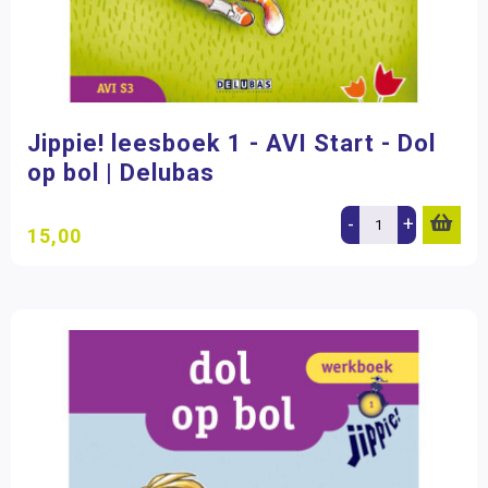
Jippie! leesboek 1 - AVI Start - Dol
op bol | Delubas
-
+
15,00