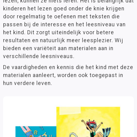
lezen, kunnen ze niets leren. Het is belangrijk dat
Kinheim
Groep 6
(107)
kinderen het lezen goed onder de knie krijgen
Leesboeken
Groep 7
(125)
door regelmatig te oefenen met teksten die
Groep 8
(99)
Leesparade
passen bij de interesse en het leesniveau van
VO
(37)
Oefenstof
het kind. Dit zorgt uiteindelijk voor betere
Leesspellen
resultaten en natuurlijk meer leesplezier. Wij
bieden een variëteit aan materialen aan in
Leeftijd
Prentenboeken
verschillende leesniveaus.
Stenvert
0 - 3 jaar
(1)
3 - 6 jaar
(31)
Stripboeken
De vaardigheden en kennis die het kind met deze
6 - 9 jaar
(205)
materialen aanleert, worden ook toegepast in
TekstVaardig
9 - 12 jaar
(196)
hun verdere leven.
ZomerTOPboeken
12 jaar >
(23)
Hulpmiddelen
Zorg
Materiaalkeuze
Antwoordenboeken
(47)
Schrijven
Boeken
(14)
Zelfstandig werken
Digitale (les)materialen
(3)