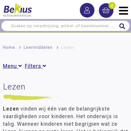
0
Home
>
Leermiddelen
>
Lezen
Menu
Filters
Rekenen
Lezen
Groepen
Taal
Peuter
(1)
Groep 1
(16)
Lezen
Groep 2
(29)
Lezen
vinden wij één van de belangrijkste
Groep 3
(94)
Dyslexie
vaardigheden voor kinderen. Het onderwijs is
Groep 4
(133)
talig. Wanneer kinderen niet begrijpen wat ze
Informatief lezen
Groep 5
(114)