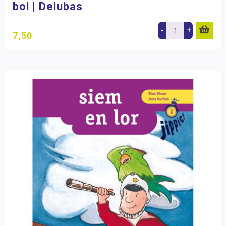
bol | Delubas
-
+
7,50