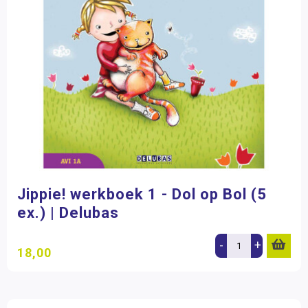
Jippie! werkboek 1 - Dol op Bol (5
ex.) | Delubas
-
+
18,00