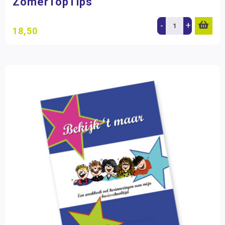
ZomerTopTips
-
+
18,50