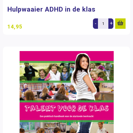
Kinheim
(1)
Hulpwaaier ADHD in de klas
Uitgeverij Pica
(6)
-
+
14,95
Filter op prijs