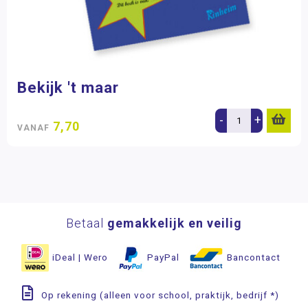
Bekijk 't maar
-
+
7,70
VANAF
Betaal
gemakkelijk en veilig
iDeal | Wero
PayPal
Bancontact
Op rekening (alleen voor school, praktijk, bedrijf *)