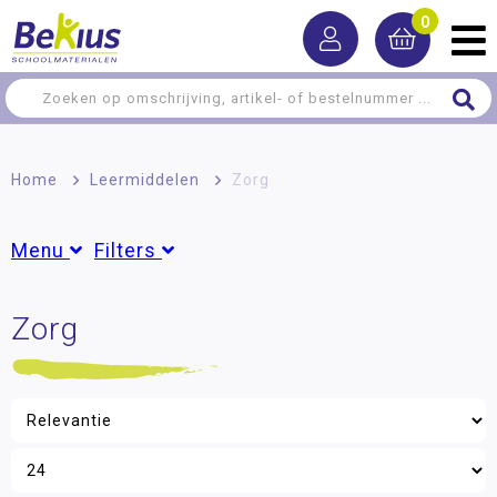
0
Home
>
Leermiddelen
>
Zorg
Menu
Filters
Rekenen
Zorg
Groepen
Taal
Groep 1
(6)
Groep 2
(6)
Lezen
Groep 3
(1)
Schrijven
Groep 4
(1)
Groep 5
(1)
Zelfstandig werken
Groep 6
(1)