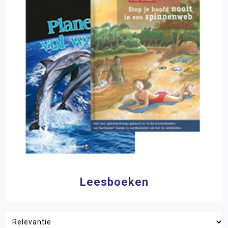
9 - 12 jaar
(1)
Denkwerk
Op Ontdekkingsreis
Materiaalkeuze
Kleutermateriaal
Leesboeken
(1)
Plustaak
Programmeren
Merk
Ruimtelijk inzicht
Eduforce
(1)
Spellen
Talentenlijn
Filter op prijs
Topklassers
Leesboeken
Vreemde talen
Wereldoriëntatie
Mens & Maatschappij