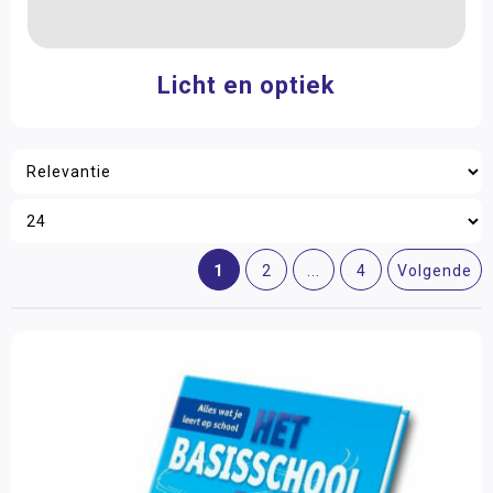
Licht en optiek
1
2
...
4
Volgende