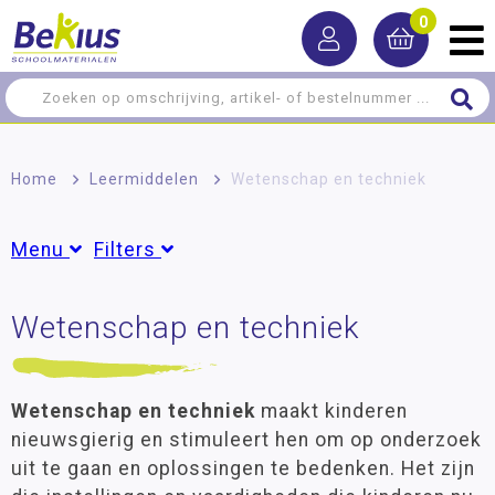
0
Home
>
Leermiddelen
>
Wetenschap en techniek
Menu
Filters
Rekenen
Wetenschap en techniek
Groepen
Taal
Dreumes
(1)
Peuter
(6)
Lezen
Groep 1
(22)
Wetenschap en techniek
maakt kinderen
Schrijven
Groep 2
(31)
nieuwsgierig en stimuleert hen om op onderzoek
Groep 3
(40)
uit te gaan en oplossingen te bedenken. Het zijn
Zelfstandig werken
Groep 4
(44)