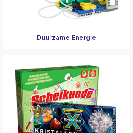
Aantal spelers
1 speler
(13)
2 - 4 spelers
(13)
4 - 6 spelers
(8)
Duurzame Energie
Speelduur
0 - 15 minuten
(1)
15 - 30 minuten
(1)
Merk
Bee-Bot
(3)
Betzold
(34)
Educo
(10)
Eduforce
(5)
Gigo
(1)
Kapla
(4)