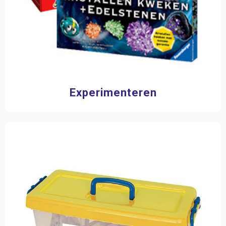
Learning Resources
(5)
Scala Leuker Leren
(1)
Schoolsupport
(6)
Smart
(2)
Toon meer
Filter op prijs
Experimenteren