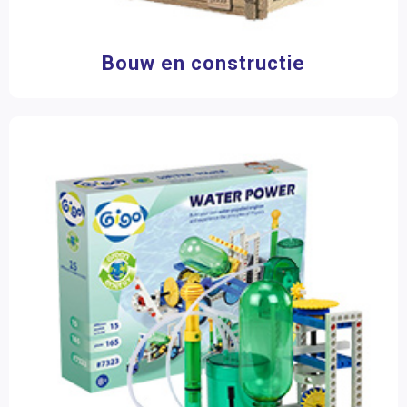
9 jaar
(6)
Sociaal-emotionele ontwikkeling
10 jaar
(5)
Posters en onderleggers
Bouw en constructie
Beloningsmateriaal
Materiaalkeuze
Mens & Maatschappij
Accessoires
(3)
Antwoordenboeken
(4)
Bewegend leren
Bouw- en constructiematerialen
(16)
Kunstzinnige vorming
Experimenteersets
(3)
Hulpmiddelen
(16)
Zorg
Lijm en tape
(9)
Naslagwerken
(1)
Opdracht- en oefenkaarten
(2)
Pakketten
(1)
Speelgoed
(6)
Spellen
(1)
Werkboeken
(6)