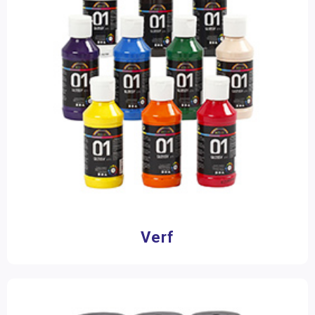
Droogrekken
Schilderdoeken
Accessoires
Knip-, prik- en snijmateriaal
Tekenen
Papier en karton
Boetseren
Lijm & toebehoren
Stempels & stempelkussens
Verf
Knutselpakketten
Glitter
Kralen & knopen