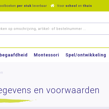
hoolboeken
per stuk
leverbaar
Voor
school
en
thuis
­begaafdheid
Montessori
Spel/ontwikkeling
en
egevens en voorwaarden