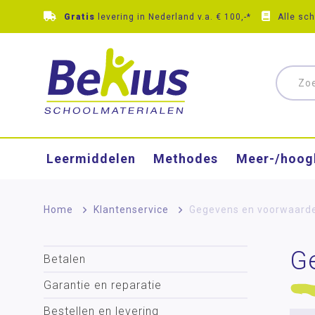
Gratis
levering in Nederland v.a. € 100,-*
Alle sc
Leermiddelen
Methodes
Meer-/hoog
Home
>
Klantenservice
>
Gegevens en voorwaard
G
Betalen
Garantie en reparatie
Bestellen en levering