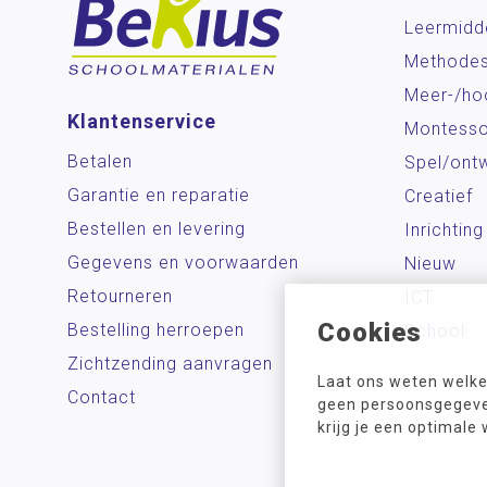
Leermidd
Methode
Meer-/ho
Klantenservice
Montesso
Betalen
Spel/ontw
Garantie en reparatie
Creatief
Bestellen en levering
Inrichting
Gegevens en voorwaarden
Nieuw
Retourneren
ICT
Cookies
Bestelling herroepen
School
Zichtzending aanvragen
Laat ons weten welke
Contact
geen persoonsgegeven
krijg je een optimale