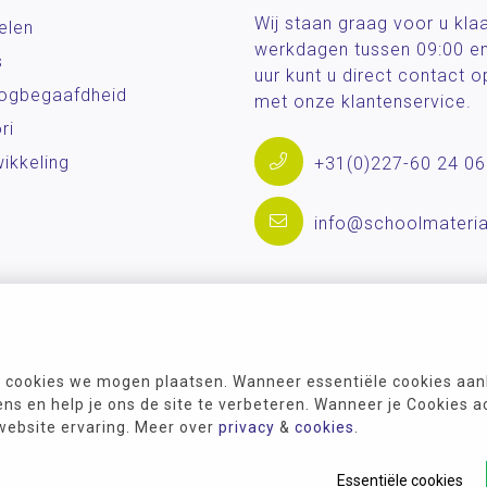
Wij staan graag voor u kla
elen
werkdagen tussen 09:00 e
s
uur kunt u direct contact
og­begaafdheid
met onze klantenservice.
ri
ikkeling
+31(0)227-60 24 06
info@schoolmateria
 cookies we mogen plaatsen. Wanneer essentiële cookies aank
s en help je ons de site te verbeteren. Wanneer je Cookies a
 website ervaring. Meer over
privacy
&
cookies
.
Essentiële cookies