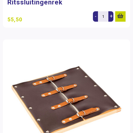
Ritssluitingenrek
-
+
55,50