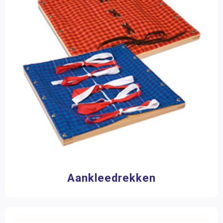
Groep 6
(19)
Taal
Groep 7
(19)
Rekenen
Groep 8
(19)
VO
(19)
Biologie
Aardrijkskunde
Leeftijd
Kosmische educatie
0 - 3 jaar
(40)
Additioneel Materiaal
3 - 6 jaar
(103)
6 - 9 jaar
(46)
Meubilair
9 - 12 jaar
(19)
Boeken
12 jaar >
(19)
Onderdelen
Materiaalkeuze
Aankleedrekken
Accessoires
(2)
Huishoek materialen
(83)
Hulpmiddelen
(13)