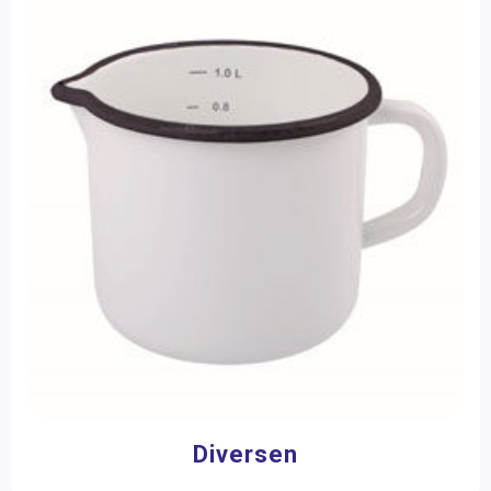
Meubilair
(1)
Tuinspeelgoed
(4)
Merk
Nienhuis Montessori
(103)
Filter op prijs
Diversen