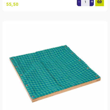
-
+
55,50