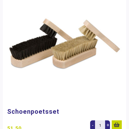
Schoenpoetsset
-
+
51,50