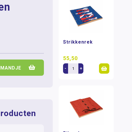
en
Strikkenrek
55,50
LMANDJE
-
+
roducten