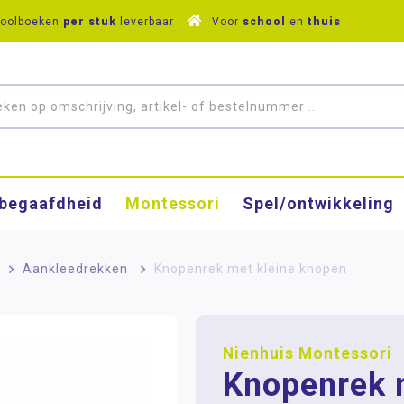
hoolboeken
per stuk
leverbaar
Voor
school
en
thuis
­begaafdheid
Montessori
Spel/ontwikkeling
>
Aankleedrekken
>
Knopenrek met kleine knopen
Nienhuis Montessori
Knopenrek 