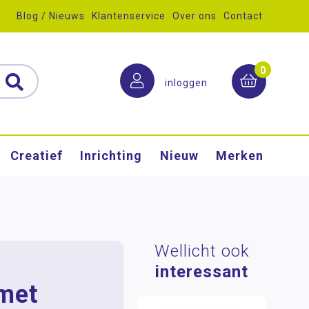
Blog / Nieuws
Klantenservice
Over ons
Contact
0
inloggen
Creatief
Inrichting
Nieuw
Merken
Wellicht ook
interessant
met