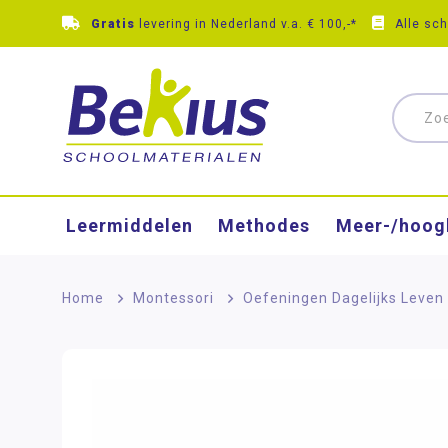
Gratis
levering in Nederland v.a. € 100,-*
Alle sc
Leermiddelen
Methodes
Meer-/hoog
Home
>
Montessori
>
Oefeningen Dagelijks Leven