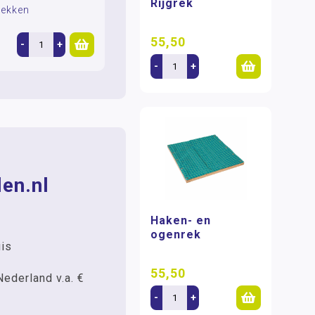
Rijgrek
rekken
55,50
-
+
-
+
en.nl
Haken- en
ogenrek
uis
55,50
Nederland v.a. €
-
+