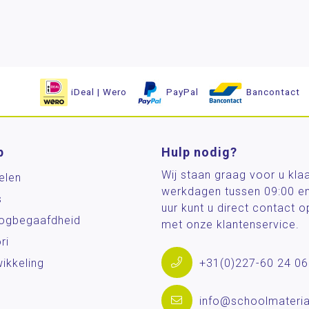
iDeal | Wero
PayPal
Bancontact
p
Hulp nodig?
Wij staan graag voor u kla
elen
werkdagen tussen 09:00 e
s
uur kunt u direct contact
og­begaafdheid
met onze klantenservice.
ri
ikkeling
+31(0)227-60 24 06
info@schoolmateria