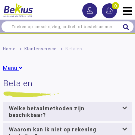
0
Home
>
Klantenservice
>
Betalen
Menu
Betalen
Betalen
Garantie en reparatie
Bestellen en levering
Welke betaalmethoden zijn
beschikbaar?
Gegevens en voorwaarden
Retourneren
Waarom kan ik niet op rekening