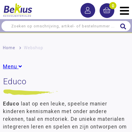
0
Home
>
Webshop
Menu
Educo
Leermiddelen
Meer-/hoog­begaafdheid
Educo
laat op een leuke, speelse manier
Montessori
kinderen kennismaken met onder andere
Spel/ontwikkeling
rekenen, taal en motoriek. De unieke materialen
Creatief
integreren leren en spelen en zijn ontworpen om