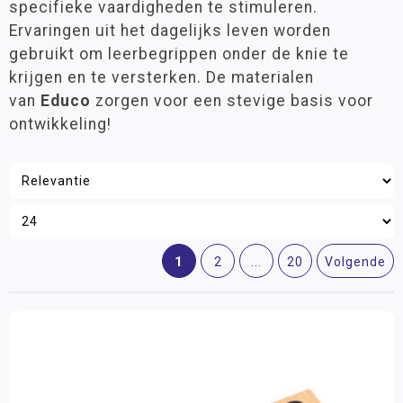
specifieke vaardigheden te stimuleren.
Nieuw
Ervaringen uit het dagelijks leven worden
Inrichting
gebruikt om leerbegrippen onder de knie te
krijgen en te versterken. De materialen
School
van
Educo
zorgen voor een stevige basis voor
ontwikkeling!
1
2
...
20
Volgende