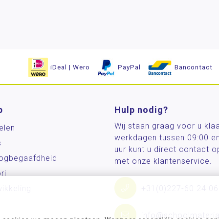
iDeal | Wero
PayPal
Bancontact
p
Hulp nodig?
Wij staan graag voor u kla
elen
werkdagen tussen 09:00 e
s
uur kunt u direct contact
og­begaafdheid
met onze klantenservice.
ri
ikkeling
+31(0)227-60 24 06
info@schoolmateria