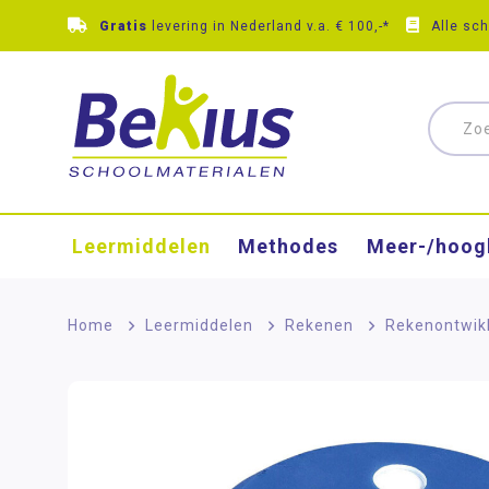
Gratis
levering in Nederland v.a. € 100,-*
Alle sc
Leermiddelen
Methodes
Meer-/hoog
Home
>
Leermiddelen
>
Rekenen
>
Rekenontwik