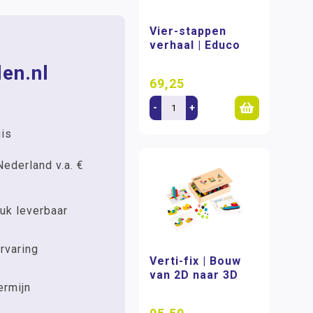
Vier-stappen
verhaal | Educo
en.nl
69,25
-
+
uis
Nederland v.a. €
uk leverbaar
rvaring
Verti-fix | Bouw
van 2D naar 3D
ermijn