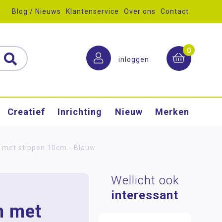
Blog / Nieuws
Klantenservice
Over ons
Contact
0
inloggen
Creatief
Inrichting
Nieuw
Merken
 met stippen 10cm - Blauw
Wellicht ook
interessant
n met