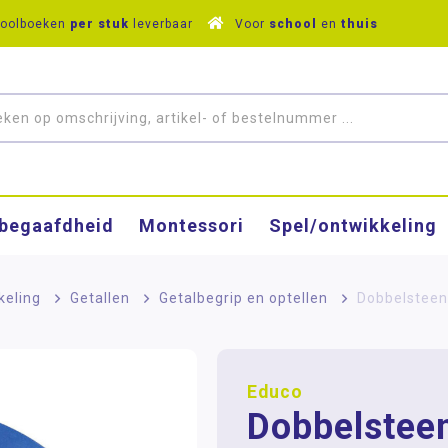
hoolboeken
per stuk
leverbaar
Voor
school
en
thuis
­begaafdheid
Montessori
Spel/ontwikkeling
keling
>
Getallen
>
Getalbegrip en optellen
>
Dobbelsteen
Educo
Dobbelstee