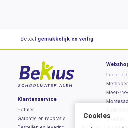
Betaal
gemakkelijk en veilig
Websho
Leermidd
Methode
Meer-/ho
Klantenservice
Montesso
Betalen
Spel/ontw
Cookies
Garantie en reparatie
Creatief
Bestellen en levering
Inrichting