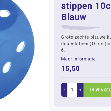
stippen 10
Blauw
Grote zachte blauwe k
dobbelsteen (10 cm) m
6.
Meer informatie
15,50
-
+
IN WINKE