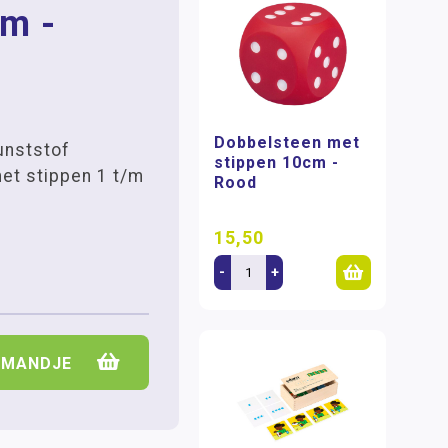
cm -
Dobbelsteen met
unststof
stippen 10cm -
et stippen 1 t/m
Rood
15,50
-
+
LMANDJE