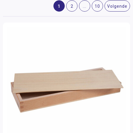
Biologie
Groep 7
(15)
1
2
...
10
Volgende
Groep 8
(15)
Aardrijkskunde
VO
(4)
Kosmische educatie
Additioneel Materiaal
Leeftijd
Meubilair
3 - 6 jaar
(209)
6 - 9 jaar
(220)
Boeken
9 - 12 jaar
(14)
12 jaar >
(4)
Onderdelen
Materiaalkeuze
Accessoires
(3)
Huishoek materialen
(1)
Hulpmiddel
(2)
Hulpmiddelen
(22)
Meubilair
(1)