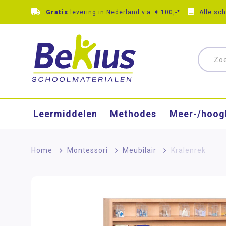
Gratis
levering in Nederland v.a. € 100,-*
Alle sc
Leermiddelen
Methodes
Meer-/hoog
Home
>
Montessori
>
Meubilair
>
Kralenrek