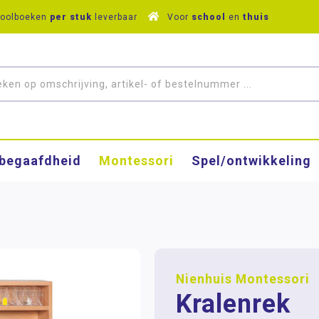
hoolboeken
per stuk
leverbaar
Voor
school
en
thuis
­begaafdheid
Montessori
Spel/ontwikkeling
Nienhuis Montessori
Kralenrek