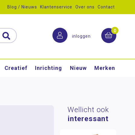
Blog / Nieuws
Klantenservice
Over ons
Contact
0
inloggen
Creatief
Inrichting
Nieuw
Merken
Wellicht ook
interessant