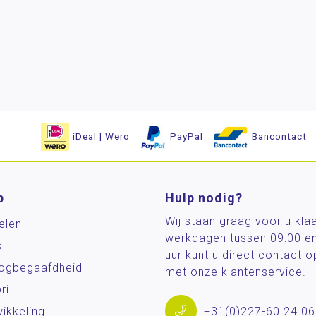
iDeal | Wero
PayPal
Bancontact
p
Hulp nodig?
Wij staan graag voor u kla
elen
werkdagen tussen 09:00 e
s
uur kunt u direct contact
og­begaafdheid
met onze klantenservice.
ri
ikkeling
+31(0)227-60 24 06