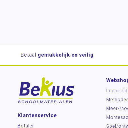
Betaal
gemakkelijk en veilig
Websho
Leermidd
Methode
Meer-/ho
Klantenservice
Montesso
Betalen
Spel/ontw