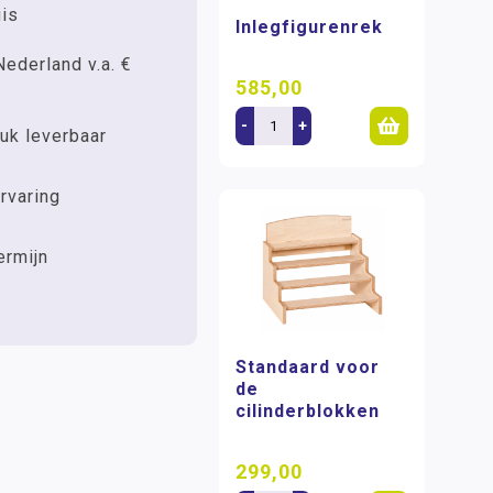
uis
Inlegfigurenrek
Nederland v.a. €
585,00
-
+
uk leverbaar
rvaring
ermijn
Standaard voor
de
cilinderblokken
299,00