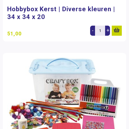
Decoratiematerialen
(8)
Hobbybox Kerst | Diverse kleuren |
Pakketten
(3)
34 x 34 x 20
Merk
-
+
51,00
Betzold
(3)
Creativ Company
(10)
Dusyma
(1)
Filter op prijs