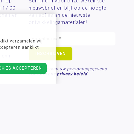
ar. Op
Schrijf u in voor onze wekelijkse
n 17:00
nieuwsbrief en blijf op de hoogte
 opnemen
van acties en de nieuwste
ontwikkelingsmaterialen!
likt verzamelen wij
ccepteren aanklikt
len.nl
OKIES ACCEPTEREN
Wij verwerken uw persoonsgegevens
conform ons
privacy beleid.