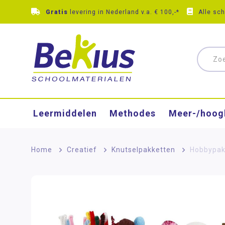
Gratis
levering in Nederland v.a. € 100,-*
Alle sc
Leermiddelen
Methodes
Meer-/hoog
Home
>
Creatief
>
Knutselpakketten
>
Hobbypakk