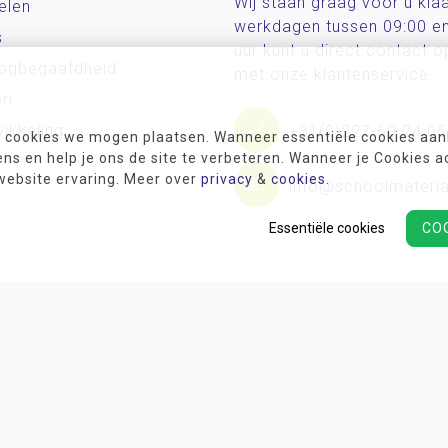
Wij staan graag voor u kla
elen
werkdagen tussen 09:00 e
s
uur kunt u direct contact
og­begaafdheid
met onze klantenservice.
ri
ikkeling
+31(0)227-60 24 06
 cookies we mogen plaatsen. Wanneer essentiële cookies aank
s en help je ons de site te verbeteren. Wanneer je Cookies a
 website ervaring. Meer over
privacy
&
cookies
.
info@schoolmateria
Essentiële cookies
CO