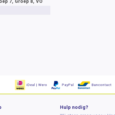
oep 7, Groep 8, VO
iDeal | Wero
PayPal
Bancontact
p
Hulp nodig?