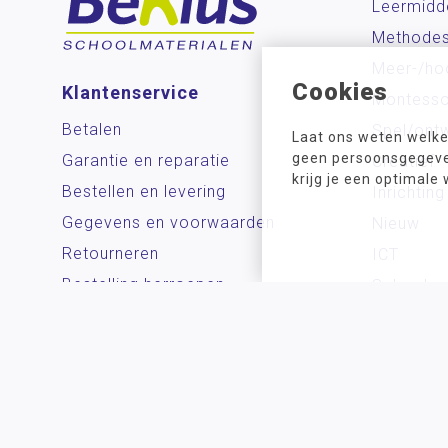
Leermidd
Methode
Meer-/ho
Cookies
Klantenservice
Montesso
Betalen
Spel/ontw
Laat ons weten welke
geen persoonsgegeven
Garantie en reparatie
Creatief
krijg je een optimale
Bestellen en levering
Inrichting
Gegevens en voorwaarden
Nieuw
Retourneren
ICT
Bestelling herroepen
School
Zichtzending aanvragen
Contact