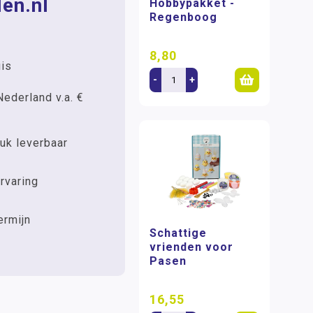
en.nl
Hobbypakket -
Regenboog
8,80
uis
-
+
Nederland v.a. €
uk leverbaar
rvaring
ermijn
Schattige
vrienden voor
Pasen
16,55