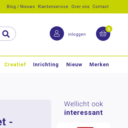
Blog / Nieuws
Klantenservice
Over ons
Contact
0
inloggen
Creatief
Inrichting
Nieuw
Merken
Wellicht ook
interessant
t -