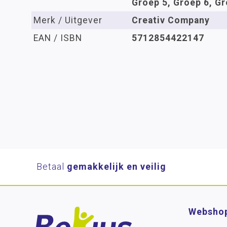
Groep 5, Groep 6, Gr
Merk / Uitgever
Creativ Company
EAN / ISBN
5712854422147
Betaal
gemakkelijk en veilig
Websho