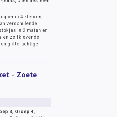
m-poms, chenillestelen
apier in 4 kleuren,
van verschillende
stokjes in 2 maten en
s en zelfklevende
en glitterachtige
et - Zoete
oep 3, Groep 4,