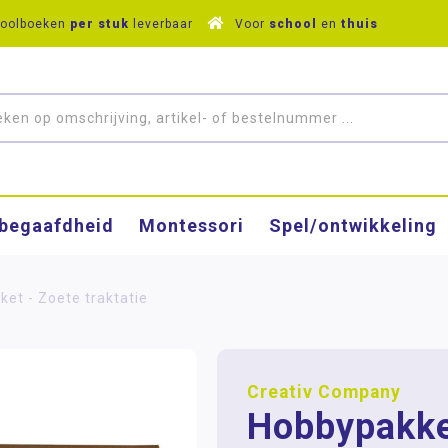
hoolboeken
per stuk
leverbaar
Voor
school
en
thuis
­begaafdheid
Montessori
Spel/ontwikkeling
et - Zoete traktatie
Creativ Company
Hobbypakke