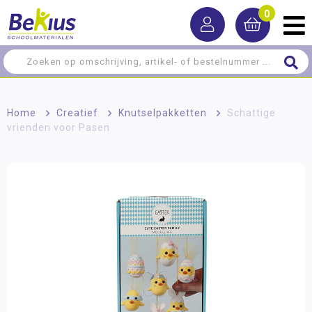
0
Home
>
Creatief
>
Knutselpakketten
>
Schattige
vrienden voor Pasen