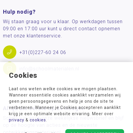
Hulp nodig?
Wij staan graag voor u klaar. Op werkdagen tussen
09:00 en 17:00 uur kunt u direct contact opnemen
met onze klantenservice.
+31(0)227-60 24 06
info@schoolmaterialen.nl
Cookies
Laat ons weten welke cookies we mogen plaatsen.
Wanneer essentiële cookies aanklikt verzamelen wij
geen persoonsgegevens en help je ons de site te
Altijd als eerste op de hoogte
verbeteren. Wanneer je Cookies accepteren aanklikt
krijg je een optimale website ervaring. Meer over
Schrijf u in voor onze wekelijkse nieuwsbrief en blijf
privacy
&
cookies
.
op de hoogte van acties en de nieuwste
ontwikkelingsmaterialen!