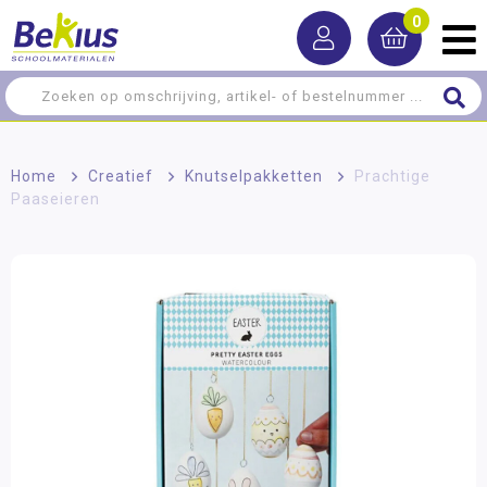
0
Home
>
Creatief
>
Knutselpakketten
>
Prachtige
Paaseieren