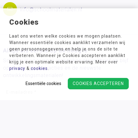
info@schoolmaterialen.nl
Cookies
Laat ons weten welke cookies we mogen plaatsen.
Wanneer essentiële cookies aanklikt verzamelen wij
geen persoonsgegevens en help je ons de site te
Altijd als eerste op de hoogte
verbeteren. Wanneer je Cookies accepteren aanklikt
Schrijf u in voor onze wekelijkse nieuwsbrief en blijf
krijg je een optimale website ervaring. Meer over
op de hoogte van acties en de nieuwste
privacy
&
cookies
.
ontwikkelingsmaterialen!
Essentiële cookies
COOKIES ACCEPTEREN
Wij verwerken uw persoonsgegevens conform ons
privacy
beleid.