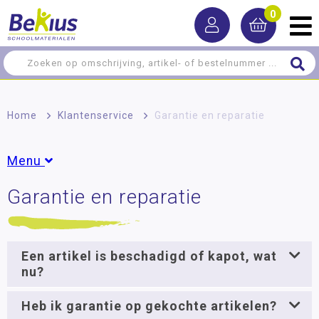
0
Home
>
Klantenservice
>
Garantie en reparatie
Menu
Garantie en reparatie
Betalen
Garantie en reparatie
Bestellen en levering
Een artikel is beschadigd of kapot, wat
nu?
Gegevens en voorwaarden
Retourneren
Heb ik garantie op gekochte artikelen?