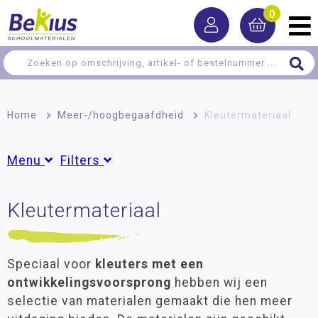
0
Home
>
Meer-/hoog­begaafdheid
>
Kleutermateriaal
Menu
Filters
Rekenen
Kleutermateriaal
Uitgelicht
Taal
Nieuw in ons assortiment
(2)
Lezen
Speciaal voor
kleuters met een
Oefenstof
Groepen
ontwikkelingsvoorsprong
hebben wij een
Groep 1
(12)
selectie van materialen gemaakt die hen meer
Denkwerk
Groep 2
(14)