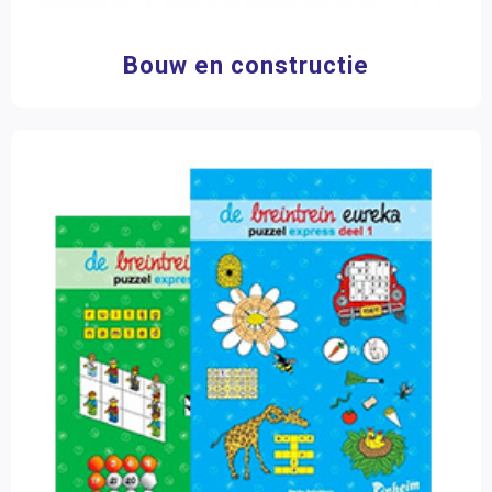
Vreemde talen
7 jaar
(1)
8 jaar
(1)
Wereldoriëntatie
Bouw en constructie
Mens & Maatschappij
Materiaalkeuze
Kunstzinnige oriëntatie
Bouw- en constructiematerialen
(2)
Hulpmiddelen
(1)
Zorg
Mappen
(2)
Opdracht- en oefenkaarten
(2)
Pakketten
(3)
Spellen
(9)
Werkboeken
(3)
Aantal spelers
1 speler
(5)
2 - 4 spelers
(5)
4 - 6 spelers
(1)
6 > spelers
(1)