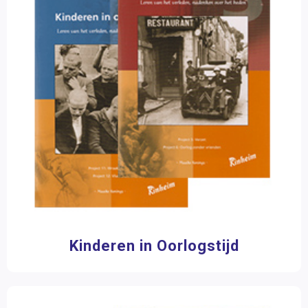
Op Ontdekkingsreis
Kleutermateriaal
Materiaalkeuze
Plustaak
Handleidingen
(4)
Pakketten
(1)
Programmeren
Werkboeken
(9)
Ruimtelijk inzicht
Spellen
Merk
Talentenlijn
Eduforce
(4)
Kinheim
(9)
Topklassers
Vreemde talen
Wereldoriëntatie
Filter op prijs
Kinderen in Oorlogstijd
Kinderen in Oorlogstijd
Verrijkingswerk