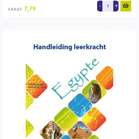
-
+
7,79
VANAF