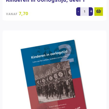
-
+
7,70
VANAF