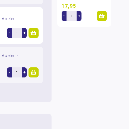
17,95
-
+
n Voelen
-
+
 Voelen -
-
+