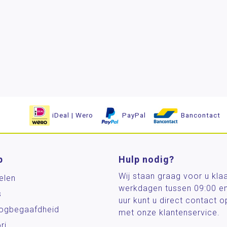
iDeal | Wero
PayPal
Bancontact
p
Hulp nodig?
Wij staan graag voor u kla
elen
werkdagen tussen 09:00 e
s
uur kunt u direct contact
og­begaafdheid
met onze klantenservice.
ri