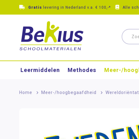
Gratis
levering in Nederland v.a. € 100,-*
Alle sc
Leermiddelen
Methodes
Meer-/hoog
Home
>
Meer-/hoog­begaafdheid
>
Wereldoriëntat