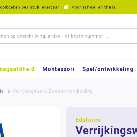
hoolboeken
per stuk
leverbaar
Voor
school
en
thuis
­begaafdheid
Montessori
Spel/ontwikkeling
ie
>
Verrijkingswerk Zweden handleiding
Eduforce
Verrijkings