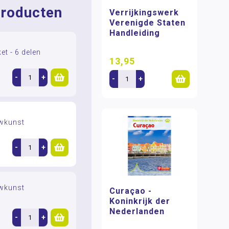
roducten
Verrijkingswerk
Verenigde Staten
Handleiding
et - 6 delen
13,95
-
+
-
+
uwkunst
-
+
uwkunst
Curaçao -
Koninkrijk der
Nederlanden
-
+