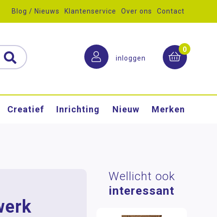
Blog / Nieuws
Klantenservice
Over ons
Contact
0
inloggen
Creatief
Inrichting
Nieuw
Merken
Wellicht ook
interessant
werk