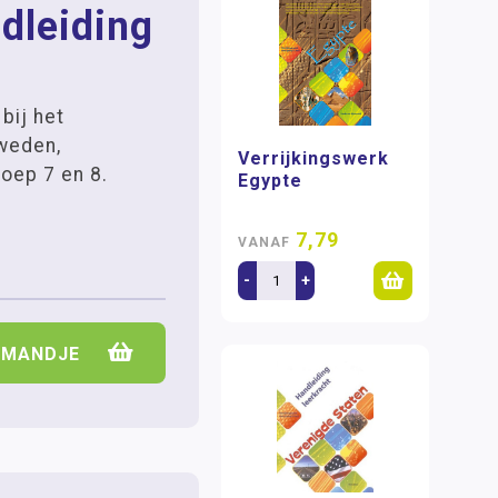
dleiding
bij het
weden,
Verrijkingswerk
roep 7 en 8.
Egypte
7,79
VANAF
-
+
LMANDJE