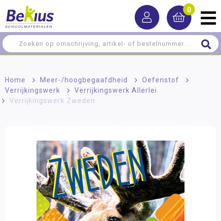
0
Home
>
Meer-/hoog­begaafdheid
>
Oefenstof
>
Verrijkingswerk
>
Verrijkingswerk Allerlei
>
Verrijkingswerk Zweden