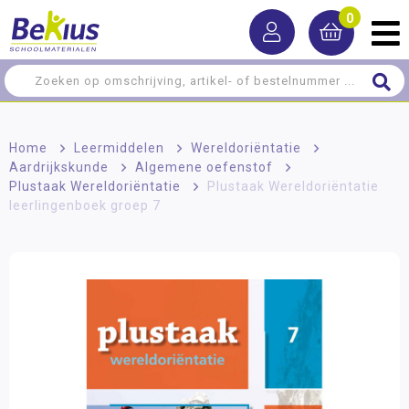
0
Home
>
Leermiddelen
>
Wereldoriëntatie
>
Aardrijkskunde
>
Algemene oefenstof
>
Plustaak Wereldoriëntatie
>
Plustaak Wereldoriëntatie
leerlingenboek groep 7