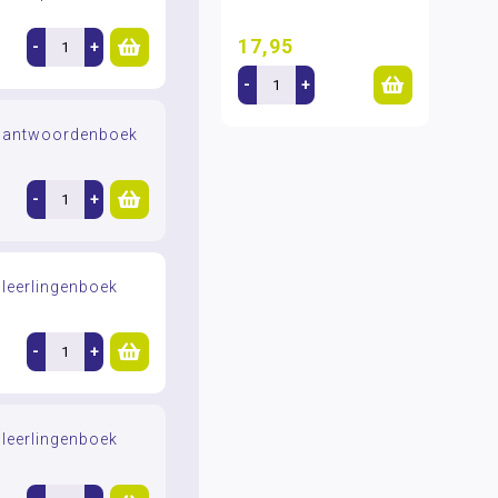
17,95
-
+
-
+
e antwoordenboek
-
+
 leerlingenboek
-
+
 leerlingenboek