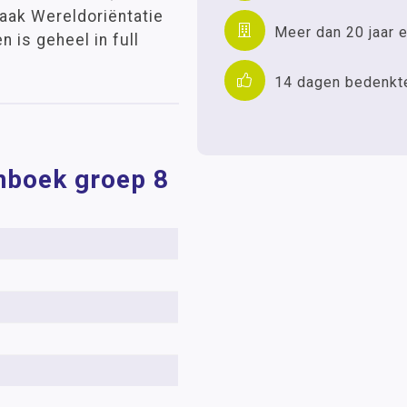
taak Wereldoriëntatie
Meer dan 20 jaar e
n is geheel in full
14 dagen bedenkt
nboek groep 8