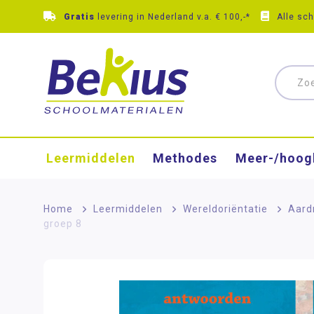
Gratis
levering in Nederland v.a. € 100,-*
Alle sc
Leermiddelen
Methodes
Meer-/hoog
Home
>
Leermiddelen
>
Wereldoriëntatie
>
Aard
groep 8