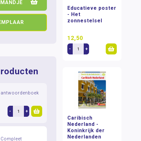
LMANDJE
Educatieve poster
- Het
zonnestelsel
XEMPLAAR
12,50
-
+
roducten
e antwoordenboek
-
+
Caribisch
Nederland -
Koninkrijk der
Nederlanden
e Compleet