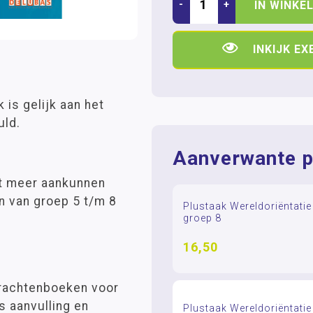
-
+
IN WINKE
INKIJK E
is gelijk aan het
uld.
Aanverwante p
at meer aankunnen
n van groep 5 t/m 8
Plustaak Wereldoriëntati
groep 8
16,50
drachtenboeken voor
s aanvulling en
Plustaak Wereldoriëntati