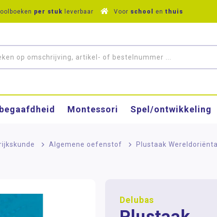
hoolboeken
per stuk
leverbaar
Voor
school
en
thuis
­begaafdheid
Montessori
Spel/ontwikkeling
rijkskunde
>
Algemene oefenstof
>
Plustaak Wereldoriënta
Delubas