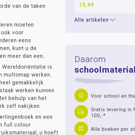
15,99
gorde van de taken
Alle artikelen
nderen moeten
 ook voor
inderen eens
omen, kunt u de
en meer dan een.
Daarom
 Wereldoriëntatie is
schoolmaterial
en multomap werken.
 heel gemakkelijk
ustaak werken kunnen
Voor school en th
et behulp van het
 zelf nakijken.
Gratis levering in 
100,-*
eerlingenboek en een
 full colour
Alle boeken per st
ruiksmateriaal, u hoeft