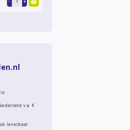
-
+
en.nl
uis
Nederland v.a. €
uk leverbaar