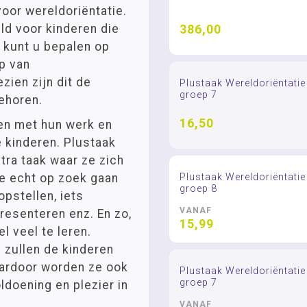
voor wereldoriëntatie.
ld voor kinderen die
386,00
 kunt u bepalen op
p van
zien zijn dit de
Plustaak Wereldoriëntati
groep 7
behoren.
16,50
ben met hun werk en
e kinderen. Plustaak
tra taak waar ze zich
e echt op zoek gaan
Plustaak Wereldoriëntatie
groep 8
pstellen, iets
VANAF
resenteren enz. En zo,
15,99
l veel te leren.
 zullen de kinderen
aardoor worden ze ook
Plustaak Wereldoriëntatie
groep 7
ldoening en plezier in
VANAF