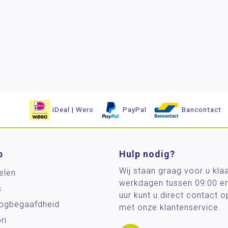
iDeal | Wero
PayPal
Bancontact
p
Hulp nodig?
Wij staan graag voor u kla
elen
werkdagen tussen 09:00 e
s
uur kunt u direct contact
og­begaafdheid
met onze klantenservice.
ri