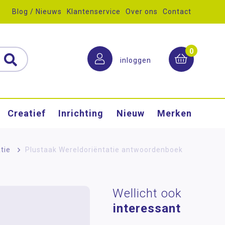
Blog / Nieuws
Klantenservice
Over ons
Contact
0
inloggen
Creatief
Inrichting
Nieuw
Merken
tie
>
Plustaak Wereldoriëntatie antwoordenboek
Wellicht ook
interessant