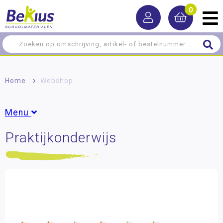
0
Home
>
Webshop
Menu
Praktijkonderwijs
Basisonderwijs
Praktijkonderwijs
StruX