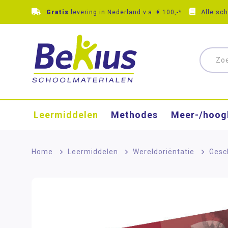
Gratis
levering in Nederland v.a. € 100,-*
Alle sc
Leermiddelen
Methodes
Meer-/hoog
Home
>
Leermiddelen
>
Wereldoriëntatie
>
Gesc