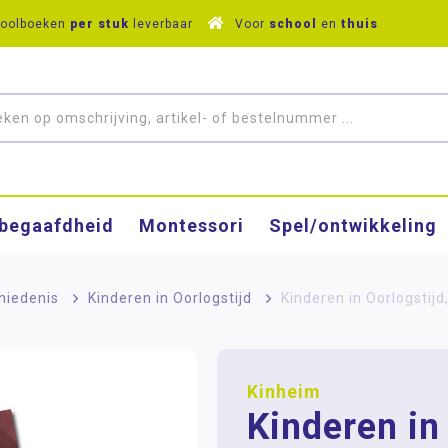
hoolboeken
per stuk
leverbaar
Voor
school
en
thuis
­begaafdheid
Montessori
Spel/ontwikkeling
hiedenis
>
Kinderen in Oorlogstijd
>
Kinderen in Oorlogstijd
Kinheim
Kinderen in