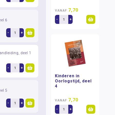
7,70
VANAF
-
+
eel 6
-
+
andleiding, deel 1
-
+
Kinderen in
Oorlogstijd, deel
4
eel 5
7,70
VANAF
-
+
-
+