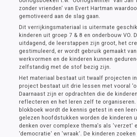
oorlogsboeken t.w. 'Oorlogswinter' van Jan 
zonder vrienden' van Evert Hartman waardoo
gemotiveerd aan de slag gaan.
Dit verrijkingsmateriaal is uitermate gesch
kinderen uit groep 7 & 8 en onderbouw VO. D
uitdagend, de leerstappen zijn groot, het cr
gestimuleerd, er wordt gebruik gemaakt van
werkvormen en de kinderen kunnen gedurend
zelfstandig met de stof bezig zijn.
Het materiaal bestaat uit twaalf projecten i
project bestaat uit drie lessen met vooral '
Daarnaast zijn er opdrachten die de kindere
reflecteren en het leren zelf te organiseren.
blokboek wordt de kennis getest in een lee
gelezen hoofdstukken worden de kinderen u
denken over complexe thema's als 'verzet' e
'democratie' en 'wraak'. De kinderen zoeken 