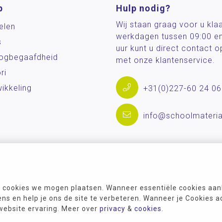
p
Hulp nodig?
Wij staan graag voor u kla
elen
werkdagen tussen 09:00 e
s
uur kunt u direct contact
og­begaafdheid
met onze klantenservice.
ri
ikkeling
+31(0)227-60 24 06
info@schoolmateria
 cookies we mogen plaatsen. Wanneer essentiële cookies aank
s en help je ons de site te verbeteren. Wanneer je Cookies a
 website ervaring. Meer over
privacy
&
cookies
.