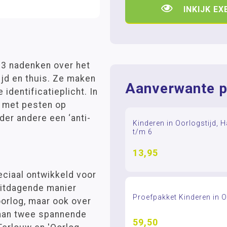
INKIJK E
d 3 nadenken over het
ijd en thuis. Ze maken
Aanverwante p
dentificatieplicht. In
d met pesten op
der andere een ‘anti-
Kinderen in Oorlogstijd, H
t/m 6
13,95
eciaal ontwikkeld voor
uitdagende manier
Proefpakket Kinderen in O
oorlog, maar ook over
d aan twee spannende
59,50