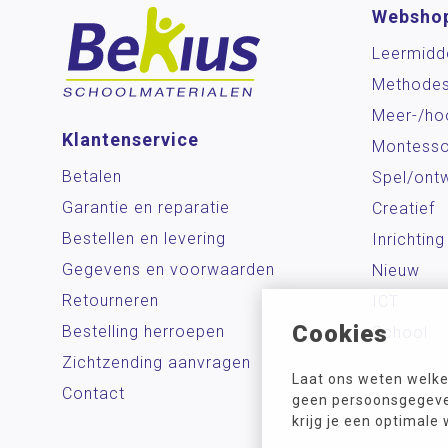
Websho
Leermidd
Methode
Meer-/ho
Klantenservice
Montesso
Betalen
Spel/ontw
Garantie en reparatie
Creatief
Bestellen en levering
Inrichting
Gegevens en voorwaarden
Nieuw
Retourneren
ICT
Cookies
Bestelling herroepen
School
Zichtzending aanvragen
Laat ons weten welke
Contact
geen persoonsgegeven
krijg je een optimale