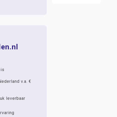
en.nl
uis
Nederland v.a. €
uk leverbaar
rvaring