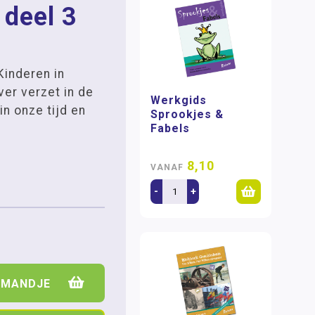
 deel 3
Kinderen in
ver verzet in de
Werkgids
n onze tijd en
Sprookjes &
Fabels
8,10
VANAF
-
+
LMANDJE