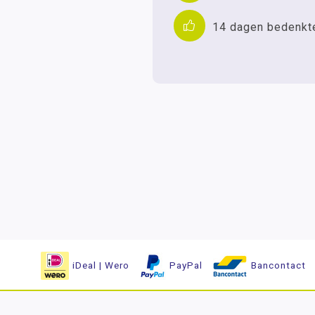
14 dagen bedenkt
iDeal | Wero
PayPal
Bancontact