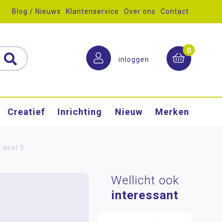
Blog / Nieuws
Klantenservice
Over ons
Contact
0
inloggen
Creatief
Inrichting
Nieuw
Merken
, deel 3
Wellicht ook
interessant