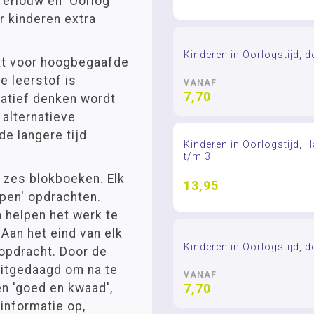
Terlouw en 'Oorlog
r kinderen extra
Kinderen in Oorlogstijd, d
ikt voor hoogbegaafde
e leerstof is
VANAF
7,70
eatief denken wordt
 alternatieve
e langere tijd
Kinderen in Oorlogstijd, H
t/m 3
n zes blokboeken. Elk
13,95
open' opdrachten.
n helpen het werk te
 Aan het eind van elk
Kinderen in Oorlogstijd, d
ropdracht. Door de
itgedaagd om na te
VANAF
n 'goed en kwaad',
7,70
informatie op,