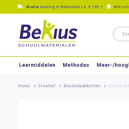
Gratis
levering in Nederland v.a. € 100,-*
Alle sc
Leermiddelen
Methodes
Meer-/hoog
Home
>
Creatief
>
Knutselpakketten
>
Eieren Sc