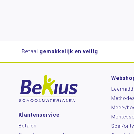
Betaal
gemakkelijk en veilig
Websho
Leermidd
Methode
Meer-/ho
Klantenservice
Montesso
Betalen
Spel/ontw