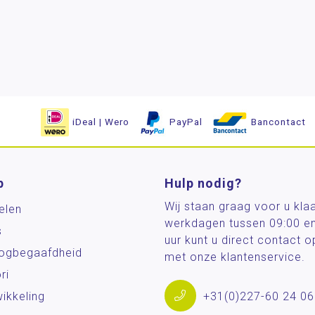
iDeal | Wero
PayPal
Bancontact
p
Hulp nodig?
Wij staan graag voor u kla
elen
werkdagen tussen 09:00 e
s
uur kunt u direct contact
og­begaafdheid
met onze klantenservice.
ri
ikkeling
+31(0)227-60 24 06