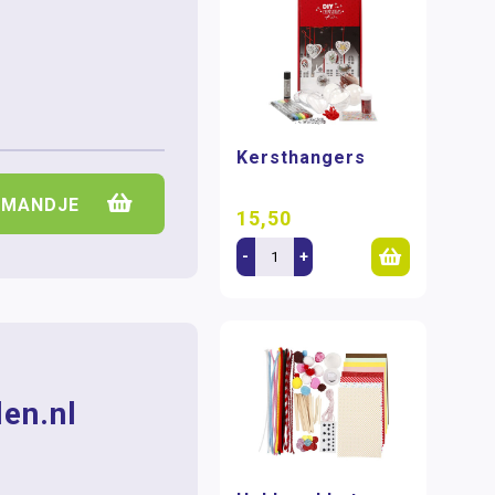
Kersthangers
LMANDJE
15,50
-
+
en.nl