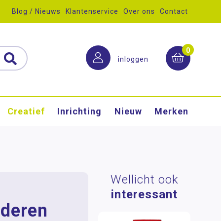
Blog / Nieuws
Klantenservice
Over ons
Contact
0
inloggen
Creatief
Inrichting
Nieuw
Merken
Wellicht ook
interessant
lderen