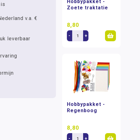
Hobbypakket -
uis
Zoete traktatie
Nederland v.a. €
8,80
-
+
uk leverbaar
rvaring
ermijn
Hobbypakket -
Regenboog
8,80
-
+