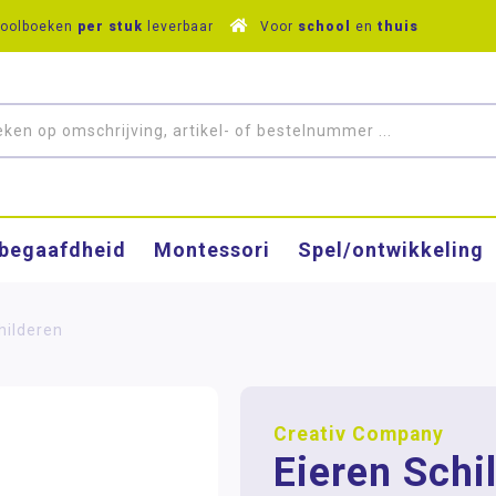
hoolboeken
per stuk
leverbaar
Voor
school
en
thuis
­begaafdheid
Montessori
Spel/ontwikkeling
hilderen
Creativ Company
Eieren Schi