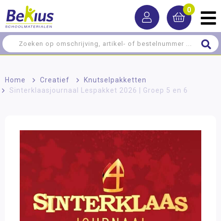
0
Home
>
Creatief
>
Knutselpakketten
>
Sinterklaasjournaal Lespakket 2026 | Groep 5 en 6