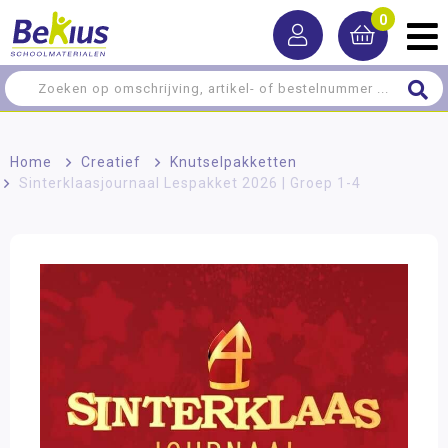
0
Home
>
Creatief
>
Knutselpakketten
>
Sinterklaasjournaal Lespakket 2026 | Groep 1-4