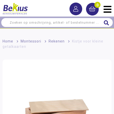
0
Home
>
Montessori
>
Rekenen
>
Kistje voor kleine
getalkaarten