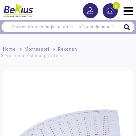
0
Home
>
Montessori
>
Rekenen
>
Vermenigvuldigingstafels