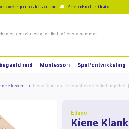
hoolboeken
per stuk
leverbaar
Voor
school
en
thuis
­begaafdheid
Montessori
Spel/ontwikkeling
iene Klanken
>
Kiene Klanken - Interactieve klankstempelset 
Educo
Kiene Klank