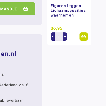
Figuren leggen -
LMANDJE
Lichaamsposities
waarnemen
36,95
-
+
en.nl
uis
Nederland v.a. €
uk leverbaar