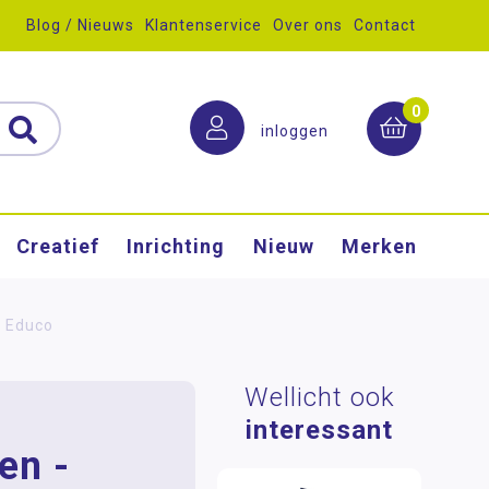
Blog / Nieuws
Klantenservice
Over ons
Contact
0
inloggen
Creatief
Inrichting
Nieuw
Merken
| Educo
Wellicht ook
interessant
en -