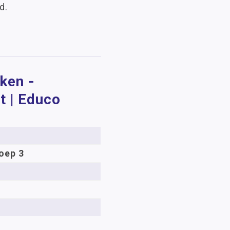
d.
ken -
t | Educo
oep 3