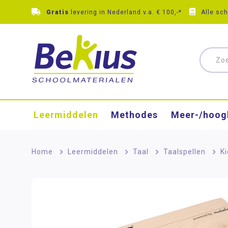
Gratis
levering in Nederland v.a. € 100,-*
Alle sc
Leermiddelen
Methodes
Meer-/hoog
Home
>
Leermiddelen
>
Taal
>
Taalspellen
>
K