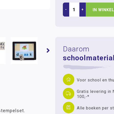
-
+
IN WINKE
Daarom
schoolmaterial
Voor school en th
Gratis levering in 
100,-*
Alle boeken per st
kstempelset.