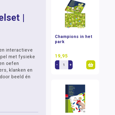
e
lset |
Champions in het
park
en interactieve
19,95
pel met fysieke
 en oefen
-
+
ers, klanken en
door beeld én