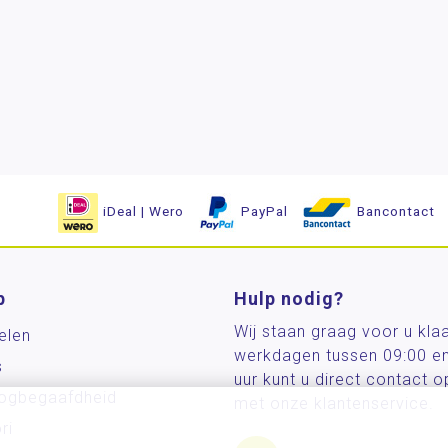
iDeal | Wero
PayPal
Bancontact
p
Hulp nodig?
Wij staan graag voor u kla
elen
werkdagen tussen 09:00 e
s
uur kunt u direct contact
og­begaafdheid
met onze klantenservice.
ri