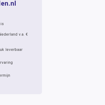
en.nl
uis
Nederland v.a. €
uk leverbaar
rvaring
ermijn