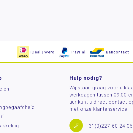
iDeal | Wero
PayPal
Bancontact
p
Hulp nodig?
Wij staan graag voor u kla
elen
werkdagen tussen 09:00 e
s
uur kunt u direct contact
og­begaafdheid
met onze klantenservice.
ri
ikkeling
+31(0)227-60 24 06