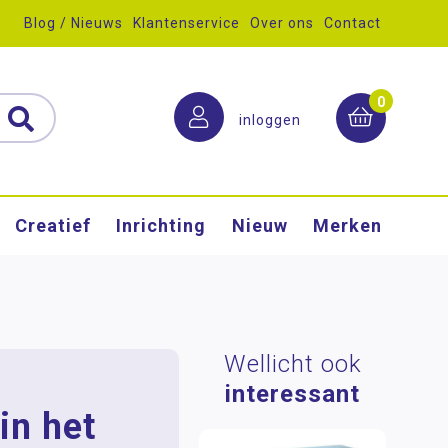
Blog / Nieuws
Klantenservice
Over ons
Contact
0
inloggen
Creatief
Inrichting
Nieuw
Merken
Wellicht ook
interessant
in het