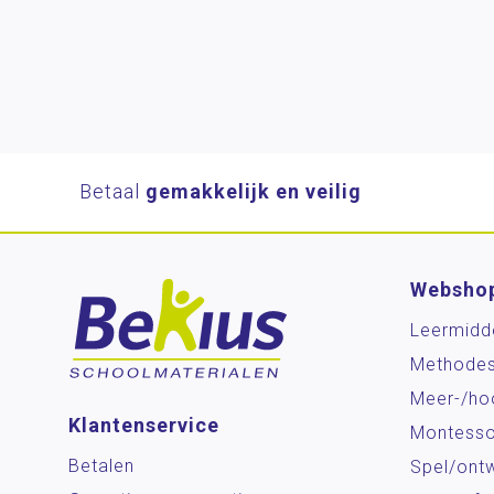
Betaal
gemakkelijk en veilig
Websho
Leermidd
Methode
Meer-/ho
Klantenservice
Montesso
Betalen
Spel/ontw