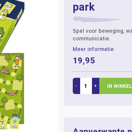
park
Spel voor beweging, w
communicatie.
Meer informatie
19,95
-
+
IN WINKE
Aanverwante p