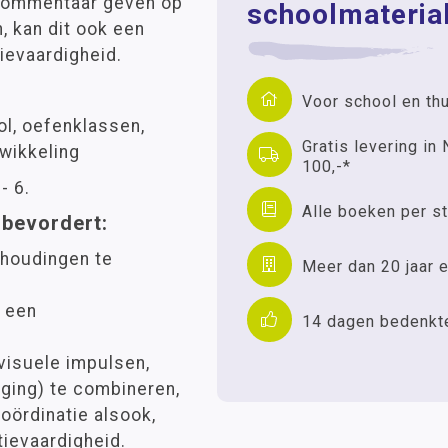
 commentaar geven op
schoolmaterial
, kan dit ook een
ievaardigheid.
Voor school en th
ol, oefenklassen,
Gratis levering in 
wikkeling
100,-*
- 6.
Alle boeken per st
 bevordert:
houdingen te
Meer dan 20 jaar e
 een
14 dagen bedenkt
visuele impulsen,
ging) te combineren,
coördinatie alsook,
ievaardigheid.