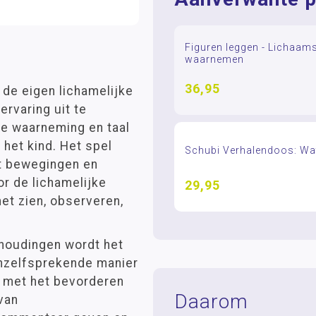
Figuren leggen - Lichaam
waarnemen
36,95
 de eigen lichamelijke
rvaring uit te
le waarneming en taal
 het kind. Het spel
Schubi Verhalendoos: Wat 
et bewegingen en
r de lichamelijke
29,95
t zien, observeren,
shoudingen wordt het
anzelfsprekende manier
t met het bevorderen
Daarom
van