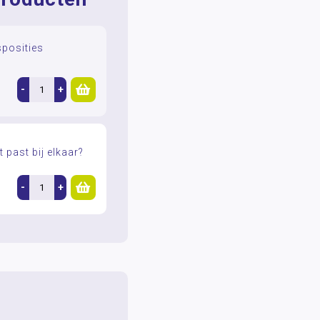
sposities
-
+
past bij elkaar?
-
+