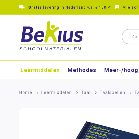
Gratis
levering in Nederland v.a. € 100,-*
Alle sc
Leermiddelen
Methodes
Meer-/hoog
Home
>
Leermiddelen
>
Taal
>
Taalspellen
>
Ta