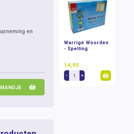
aarneming en
Warrige Woorden
- Spelling
14,95
-
+
LMANDJE
roducten