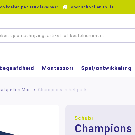
hoolboeken
per stuk
leverbaar
Voor
school
en
thuis
­begaafdheid
Montessori
Spel/ontwikkeling
alspellen Mix
>
Champions in het park
Schubi
Champions 