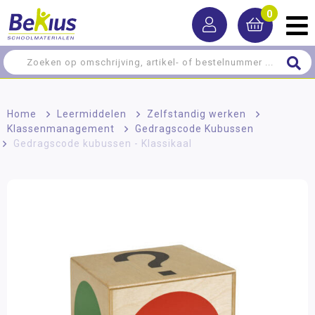
0
Home
>
Leermiddelen
>
Zelfstandig werken
>
Klassenmanagement
>
Gedragscode Kubussen
>
Gedragscode kubussen - Klassikaal