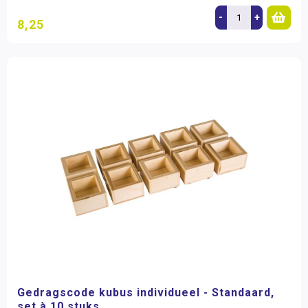
-
+
8,25
Gedragscode kubus individueel - Standaard,
set à 10 stuks