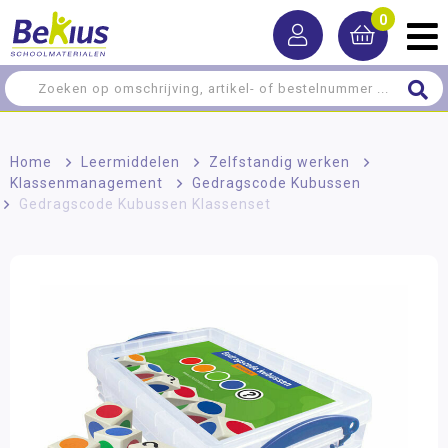
0
Home
>
Leermiddelen
>
Zelfstandig werken
>
Klassenmanagement
>
Gedragscode Kubussen
>
Gedragscode Kubussen Klassenset