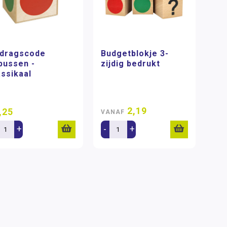
dragscode
Budgetblokje 3-
bussen -
zijdig bedrukt
assikaal
2,19
,25
VANAF
+
-
+