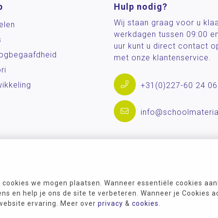
p
Hulp nodig?
Wij staan graag voor u kla
elen
werkdagen tussen 09:00 e
s
uur kunt u direct contact
og­begaafdheid
met onze klantenservice.
ri
ikkeling
+31(0)227-60 24 06
info@schoolmateria
 cookies we mogen plaatsen. Wanneer essentiële cookies aank
s en help je ons de site te verbeteren. Wanneer je Cookies a
 website ervaring. Meer over
privacy
&
cookies
.