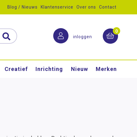
Blog / Nieuws
Klantenservice
Over ons
Contact
0
inloggen
Creatief
Inrichting
Nieuw
Merken