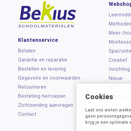
Websho
Leermidd
Methode
Meer-/ho
Klantenservice
Montesso
Betalen
Spel/ontw
Garantie en reparatie
Creatief
Bestellen en levering
Inrichting
Gegevens en voorwaarden
Nieuw
Retourneren
ICT
Cookies
Bestelling herroepen
School
Zichtzending aanvragen
Laat ons weten welke
Contact
geen persoonsgegeven
krijg je een optimale