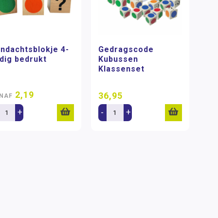
ndachtsblokje 4-
Gedragscode
jdig bedrukt
Kubussen
Klassenset
2,19
36,95
NAF
+
-
+