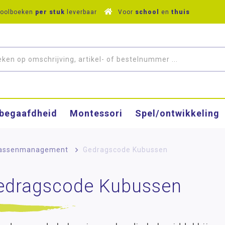
hoolboeken
per stuk
leverbaar
Voor
school
en
thuis
­begaafdheid
Montessori
Spel/ontwikkeling
lassenmanagement
>
Gedragscode Kubussen
edragscode Kubussen