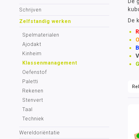
De 
kub
Schrijven
De k
Zelfstandig werken
Spelmaterialen
O
Ajodakt
B
Kinheim
V
Klassenmanagement
G
Oefenstof
Paletti
Rekenen
Stenvert
Taal
Techniek
Wereldoriëntatie