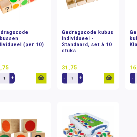
dragscode
Gedragscode kubus
Ge
bussen
individueel -
ku
dividueel (per 10)
Standaard, set à 10
Kl
stuks
,75
31,75
16
+
-
+
-