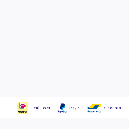
iDeal | Wero
PayPal
Bancontact