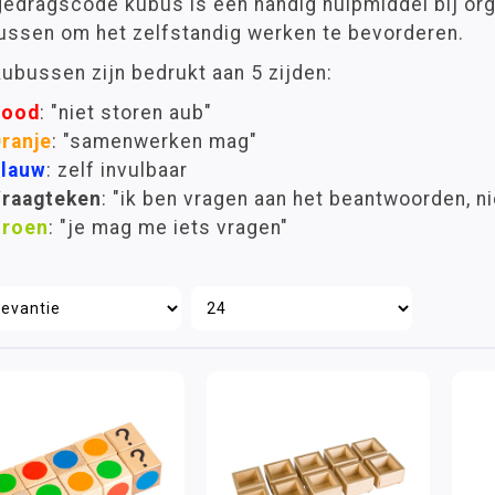
gedragscode kubus is een handig hulpmiddel bij org
ussen om het zelfstandig werken te bevorderen.
ubussen zijn bedrukt aan 5 zijden:
Rood
: "niet storen aub"
ranje
: "samenwerken mag"
lauw
: zelf invulbaar
raagteken
: "ik ben vragen aan het beantwoorden, ni
roen
: "je mag me iets vragen"