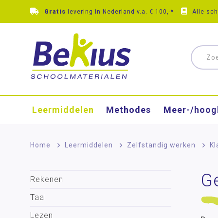
Gratis
levering in Nederland v.a. € 100,-*
Alle sc
Leermiddelen
Methodes
Meer-/hoog
Home
>
Leermiddelen
>
Zelfstandig werken
>
K
G
Rekenen
Taal
Lezen