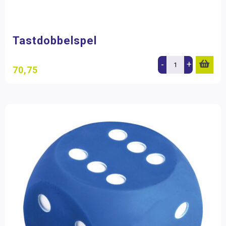
Tastdobbelspel
-
+
70,75