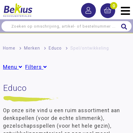
0
Home
>
Merken
>
Educo
>
Spel/ontwikkeling
Menu
Filters
Leermiddelen
Educo
Groepen
Meer-/hoog­begaafdheid
Peuter
(18)
Groep 1
(123)
Montessori
Groep 2
(131)
Op onze site vind u een ruim assortiment aan
Spel/ontwikkeling
Groep 3
(75)
denkspellen (voor de echte slimmerik),
Groep 4
(43)
gezelschapsspellen (voor het hele gezin),
Ontwikkelingsmaterialen
Groep 5
(26)