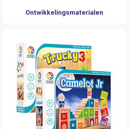
0 - 3 jaar
(4)
3 - 6 jaar
(127)
Ontwikkelingsmaterialen
6 - 9 jaar
(62)
9 - 12 jaar
(28)
12 jaar >
(2)
Materiaalkeuze
Accessoires
(1)
Bouw- en constructiematerialen
(12)
Digitale (les)materialen
(2)
Hulpmiddelen
(17)
Meubilair
(3)
Pakketten
(5)
Puzzels
(60)
Speelgoed
(4)
Spel
(1)
Spellen
(54)
Zintuiglijke materialen
(1)