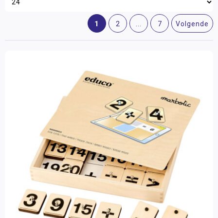
1
2
...
7
Volgende