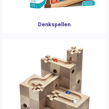
Aantal spelers
1 speler
(15)
Denkspellen
2 - 4 spelers
(12)
4 - 6 spelers
(8)
Speelduur
0 - 15 minuten
(1)
Aantal stukjes
1 - 16 stukjes
(24)
17 - 50 stukjes
(21)
51 - 100 stukjes
(5)
101 - 200 stukjes
(4)