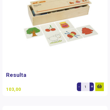
Resulta
-
+
103,00