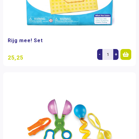
Rijg mee! Set
-
+
25,25