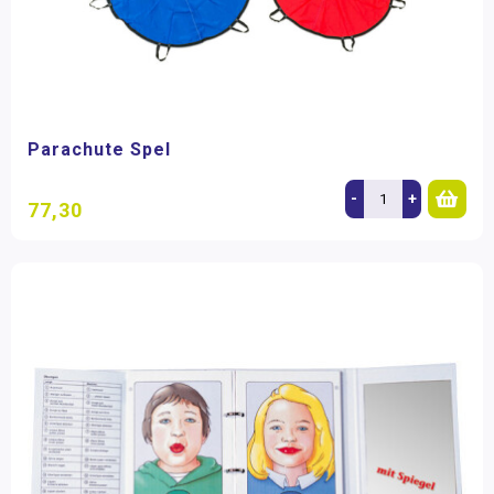
Parachute Spel
-
+
77,30