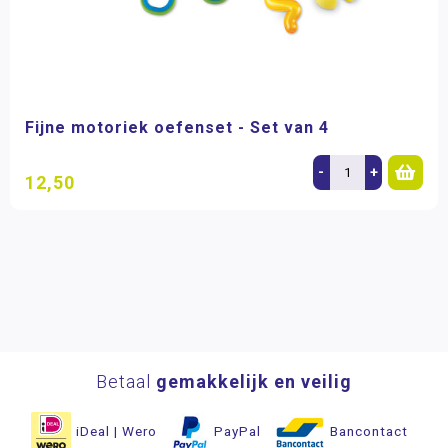
Fijne motoriek oefenset - Set van 4
-
+
12,50
Betaal
gemakkelijk en veilig
iDeal | Wero
PayPal
Bancontact