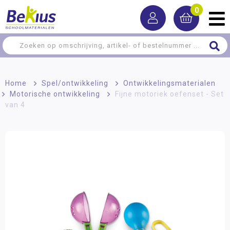
0
Home
>
Spel/ontwikkeling
>
Ontwikkelingsmaterialen
>
Motorische ontwikkeling
>
Fijne motoriek oefenset - Set
van 4