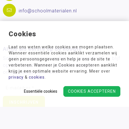
info@schoolmaterialen.nl
Cookies
Laat ons weten welke cookies we mogen plaatsen.
Altijd als eerste op de hoogte
Wanneer essentiële cookies aanklikt verzamelen wij
Schrijf u in voor onze wekelijkse nieuwsbrief en blijf
geen persoonsgegevens en help je ons de site te
op de hoogte van acties en de nieuwste
verbeteren. Wanneer je Cookies accepteren aanklikt
krijg je een optimale website ervaring. Meer over
ontwikkelingsmaterialen!
privacy
&
cookies
.
Essentiële cookies
COOKIES ACCEPTEREN
Wij verwerken uw persoonsgegevens conform ons
privacy
beleid.