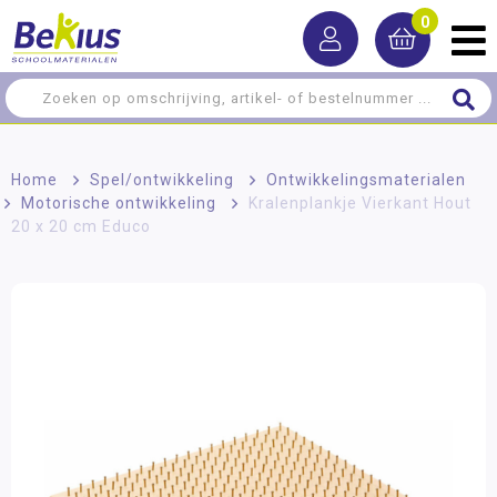
0
Home
>
Spel/ontwikkeling
>
Ontwikkelingsmaterialen
>
Motorische ontwikkeling
>
Kralenplankje Vierkant Hout
20 x 20 cm Educo