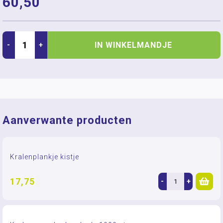
60,50
IN WINKELMANDJE
-
+
Aanverwante producten
Kralenplankje kistje
17,75
-
+