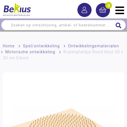
0
Home
>
Spel/ontwikkeling
>
Ontwikkelingsmaterialen
>
Motorische ontwikkeling
>
Kralenplankje Rond Hout 20 x
20 cm Educo