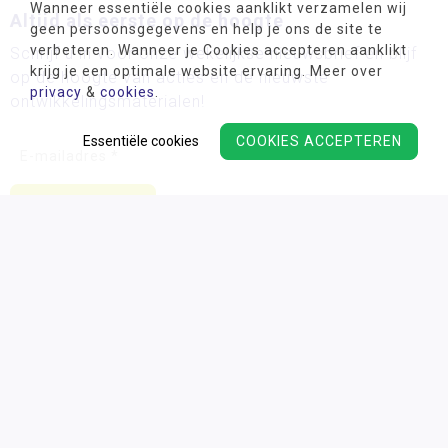
Wanneer essentiële cookies aanklikt verzamelen wij
Altijd als eerste op de hoogte
geen persoonsgegevens en help je ons de site te
verbeteren. Wanneer je Cookies accepteren aanklikt
Schrijf u in voor onze wekelijkse nieuwsbrief en blijf
krijg je een optimale website ervaring. Meer over
op de hoogte van acties en de nieuwste
privacy
&
cookies
.
ontwikkelingsmaterialen!
Essentiële cookies
COOKIES ACCEPTEREN
Wij verwerken uw persoonsgegevens conform ons
privacy
beleid.
Algemene voorwaarden
Privacy