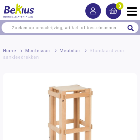
0
Home
>
Montessori
>
Meubilair
>
Standaard voor
aankleedrekken