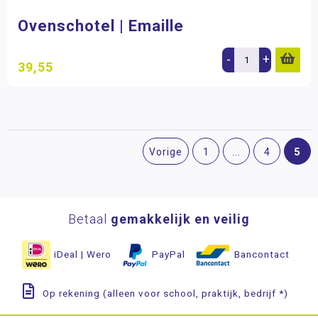
Ovenschotel | Emaille
-
+
39,55
5
Vorige
1
...
4
Betaal
gemakkelijk en veilig
iDeal | Wero
PayPal
Bancontact
Op rekening (alleen voor school, praktijk, bedrijf *)