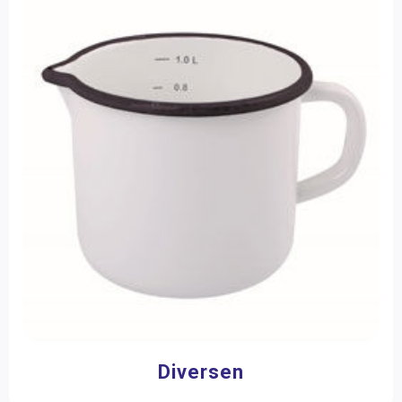
Meubilair
(1)
Tuinspeelgoed
(4)
Merk
Nienhuis Montessori
(103)
Filter op prijs
Diversen