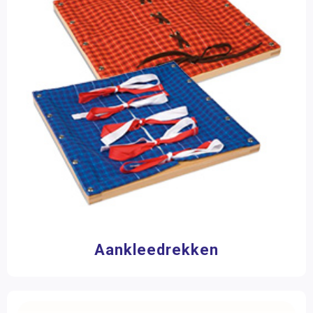
Groep 6
(19)
Taal
Groep 7
(19)
Rekenen
Groep 8
(19)
VO
(19)
Biologie
Aardrijkskunde
Leeftijd
Kosmische educatie
0 - 3 jaar
(40)
Additioneel Materiaal
3 - 6 jaar
(103)
6 - 9 jaar
(46)
Meubilair
9 - 12 jaar
(19)
Boeken
12 jaar >
(19)
Onderdelen
Materiaalkeuze
Aankleedrekken
Accessoires
(2)
Huishoek materialen
(83)
Hulpmiddelen
(13)