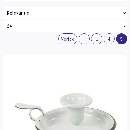
5
Vorige
1
...
4