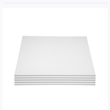
Droogrekken
Schilderdoeken
Accessoires
Knip-, prik- en snijmateriaal
Tekenen
Papier en karton
Boetseren
Lijm & toebehoren
Stempels & stempelkussens
Knutselpakketten
Glitter
Kralen & knopen