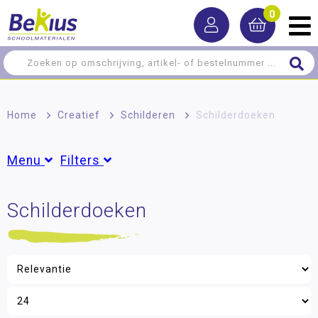
0
Home
>
Creatief
>
Schilderen
>
Schilderdoeken
Menu
Filters
Schilderen
Schilderdoeken
Merk
Verf
Dusyma
(5)
Speciale Verf
Verfschort
Filter op prijs
Kwasten en penselen
Schildersezels