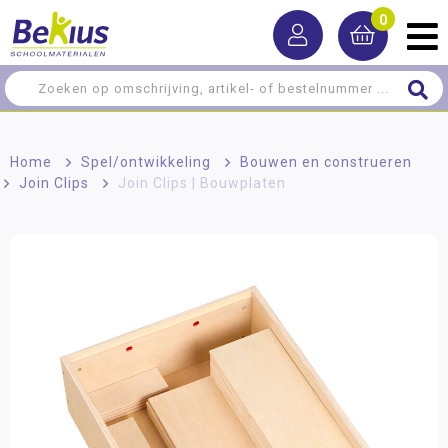
0
Home
>
Spel/ontwikkeling
>
Bouwen en construeren
>
Join Clips
>
Join Clips | Bouwplaten