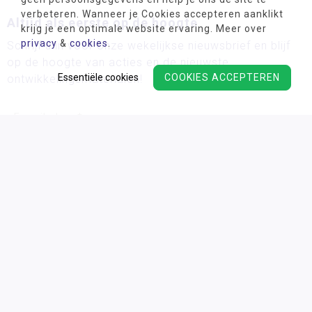
verbeteren. Wanneer je Cookies accepteren aanklikt
Altijd als eerste op de hoogte
krijg je een optimale website ervaring. Meer over
privacy
&
cookies
.
Schrijf u in voor onze wekelijkse nieuwsbrief en blijf
op de hoogte van acties en de nieuwste
Essentiële cookies
COOKIES ACCEPTEREN
ontwikkelingsmaterialen!
Wij verwerken uw persoonsgegevens conform ons
privacy
beleid.
Algemene voorwaarden